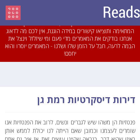
עדכון מיולי 2018: לאחרונה חסמנו משתמשים והסרנו
עשרות מאמרים שהיו מועתקים או כתובים בזילזול בצורה
גסה. אם תכתבו מאמרים מקוריים, תשייכו אותם לקטגוריה
המתאימה ותוציאו קישורים במידה הוגנת, אין לכם מה לדאוג
אנחנו בודקים את המאמרים מדי פעם ומי שיזלזל וינצל את
הבמה לרעה, חבל על הזמן שלו ושלנו - המאמרים יוסרו והוא
יחסם!
דירות דיסקרטיות רמת גן
פנטזיות הן משהו שיש לגברים ונשים, לרוב את הפנטזיות אנו
שומרים לעצמנו וכמובן שאם הייתה לנו יכולת לממש אותן
באיזו שהיא דרך, כנראה שהיינו עושים זאת. אז איך גם אתם