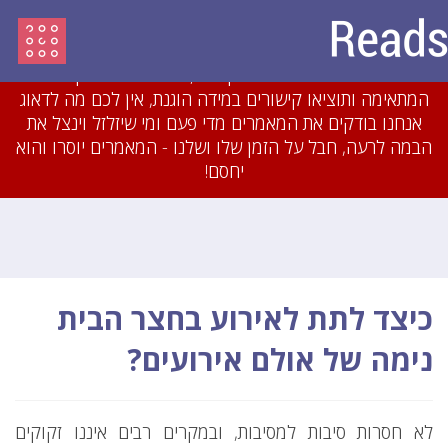
עדכון מיולי 2018: לאחרונה חסמנו משתמשים והסרנו
עשרות מאמרים שהיו מועתקים או כתובים בזילזול בצורה
גסה. אם תכתבו מאמרים מקוריים, תשייכו אותם לקטגוריה
המתאימה ותוציאו קישורים במידה הוגנת, אין לכם מה לדאוג
אנחנו בודקים את המאמרים מדי פעם ומי שיזלזל וינצל את
הבמה לרעה, חבל על הזמן שלו ושלנו - המאמרים יוסרו והוא
יחסם!
כיצד לתת לאירוע בחצר הבית
נימה של אולם אירועים?
לא חסרות סיבות למסיבות, ובמקרים רבים איננו זקוקים