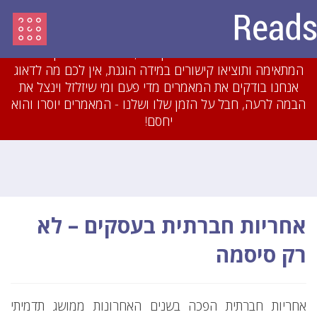
עדכון מיולי 2018: לאחרונה חסמנו משתמשים והסרנו
עשרות מאמרים שהיו מועתקים או כתובים בזילזול בצורה
גסה. אם תכתבו מאמרים מקוריים, תשייכו אותם לקטגוריה
המתאימה ותוציאו קישורים במידה הוגנת, אין לכם מה לדאוג
אנחנו בודקים את המאמרים מדי פעם ומי שיזלזל וינצל את
הבמה לרעה, חבל על הזמן שלו ושלנו - המאמרים יוסרו והוא
יחסם!
אחריות חברתית בעסקים – לא
רק סיסמה
אחריות חברתית הפכה בשנים האחרונות ממושג תדמיתי