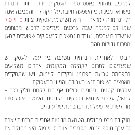
למרכיב מהותי באסטרטגיה העסקית. יותר ויותר חברות
בישראל מבינות כי השפעה חיובית על הקהילה והסביבה אינה
רק “נחמדה למראה” – היא משתלמת עסקית. צוות
סי וי פול
שמו לב למגמה שבה צרכנים מעדיפים לרכוש ממותגים
שמשדרים ערכים, ועובדים נמשכים למעסיקים שפועלים למען
מטרות גדולות מהם.
הביטוי לאחריות חברתית משתנה בין עסק לעסק: יש
שמעדיפים לתרום לקהילה המקומית, אחרים משקיעים
בהפחתת טביעת הפחמן ובקידום קיימות, ויש שממקדים
מאמצים בשיפור תנאי העבודה והגיוון התעסוקתי.
עסקים קטנים ובינוניים יכולים אף הם לקחת חלק בכך –
למשל, על-ידי שימוש בספקים מקומיים, העסקת אוכלוסיות
מוחלשות, או פעילות התנדבותית של עובדים.
מנקודת מבט ניהולית, הטמעת מדיניות אחריות חברתית יוצרת
גם ערך מוסף פנימי, מסבירים צוות סי וי פול. היא מחזקת את