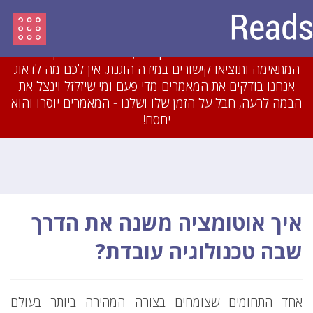
עדכון מיולי 2018: לאחרונה חסמנו משתמשים והסרנו
עשרות מאמרים שהיו מועתקים או כתובים בזילזול בצורה
גסה. אם תכתבו מאמרים מקוריים, תשייכו אותם לקטגוריה
המתאימה ותוציאו קישורים במידה הוגנת, אין לכם מה לדאוג
אנחנו בודקים את המאמרים מדי פעם ומי שיזלזל וינצל את
הבמה לרעה, חבל על הזמן שלו ושלנו - המאמרים יוסרו והוא
יחסם!
איך אוטומציה משנה את הדרך
שבה טכנולוגיה עובדת?
אחד התחומים שצומחים בצורה המהירה ביותר בעולם