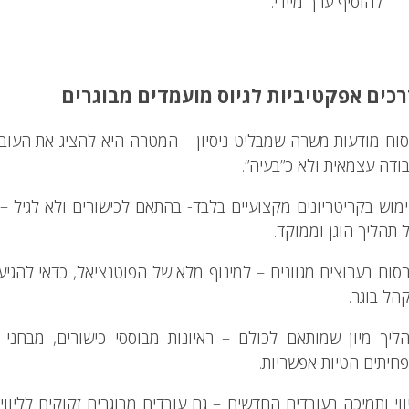
להוסיף ערך מיידי.
כים אפקטיביות לגיוס מועמדים מבוגרים
סוח מודעות משרה שמבליט ניסיון – המטרה היא להציג את העובד ה
ודה עצמאית ולא כ”בעיה”.
מוש בקריטריונים מקצועיים בלבד- בהתאם לכישורים ולא לגיל – כ
 תהליך הוגן וממוקד.
סום בערוצים מגוונים – למינוף מלא של הפוטנציאל, כדאי להגיע 
הל בוגר.
ליך מיון שמותאם לכולם – ראיונות מבוססי כישורים, מבחני
חיתים הטיות אפשריות.
ווי ותמיכה בעובדים החדשים – גם עובדים מבוגרים זקוקים לליוו