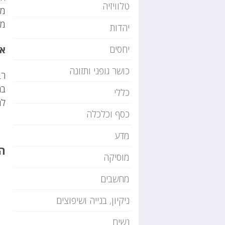
טלוויזיה
מה
מב
יהדות
יחסים
את
כושר גופני ותזונה
רב
בת
כללי
לה
כסף וכלכלה
מדע
הי
מוסיקה
מחשבים
ניקיון, בנייה ושיפוצים
נשים