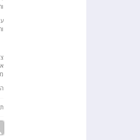
ות
עי
וח
צו
אר
מב
הע
תג