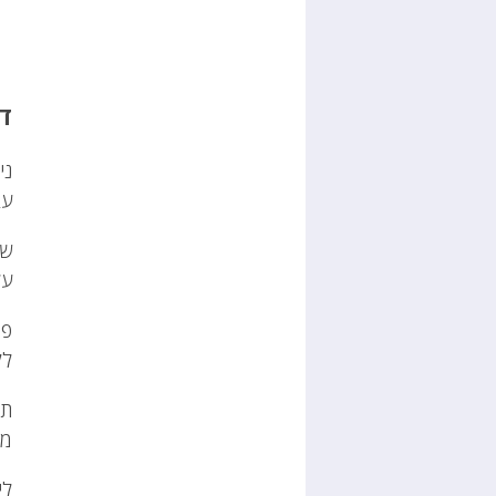
דר
ני
עב
שי
על
פר
לק
תה
מפ
לי