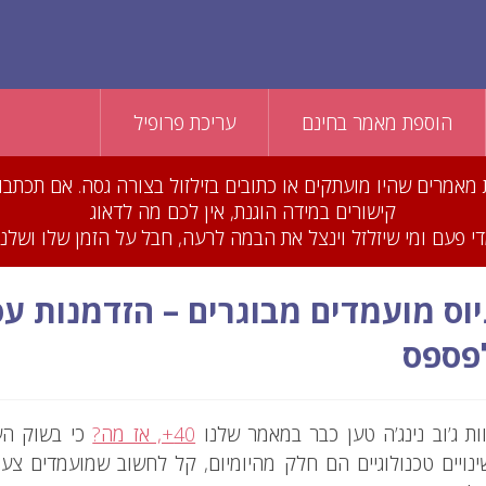
הוספת מאמר בחינם
עריכת פרופיל
סרנו עשרות מאמרים שהיו מועתקים או כתובים בזילזול בצורה גסה. אם 
קישורים במידה הוגנת, אין לכם מה לדאוג
 פעם ומי שיזלזל וינצל את הבמה לרעה, חבל על הזמן שלו ושלנו 
יוס מועמדים מבוגרים – הזדמנות ע
פספס
ות ג’וב נינג’ה טען כבר במאמר שלנו
40+, אז מה?
כי בשוק הע
ינויים טכנולוגיים הם חלק מהיומיום, קל לחשוב שמועמדים צע