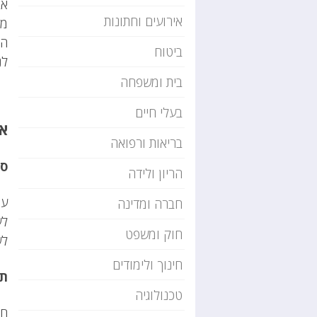
אב
אירועים וחתונות
מו
המ
ביטוח
לנ
בית ומשפחה
בעלי חיים
את
בריאות ורפואה
סט
הריון ולידה
עו
חברה ומדינה
לע
חוק ומשפט
לש
חינוך ולימודים
תח
טכנולוגיה
חב