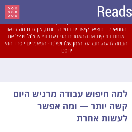
עדכון מיולי 2018: לאחרונה חסמנו משתמשים והסרנו
עשרות מאמרים שהיו מועתקים או כתובים בזילזול בצורה
גסה. אם תכתבו מאמרים מקוריים, תשייכו אותם לקטגוריה
המתאימה ותוציאו קישורים במידה הוגנת, אין לכם מה לדאוג
אנחנו בודקים את המאמרים מדי פעם ומי שיזלזל וינצל את
הבמה לרעה, חבל על הזמן שלו ושלנו - המאמרים יוסרו והוא
יחסם!
למה חיפוש עבודה מרגיש היום
קשה יותר — ומה אפשר
לעשות אחרת