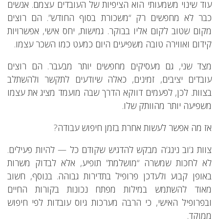
עוד שינוי משמעותי הוא הציפיות של העובדים עצמם. אנשים
כבר לא מחפשים רק “משכורת בסוף החודש”. הם רוצים
מקום שטוב לקום אליו בבוקר. גמישות, יחס אישי, אפשרויות
קידום ואווירה טובה משפיעים היום כמעט כמו השכר עצמו.
מצד שני, גם מעסיקים מחפשים יותר מבעבר. הם רוצים
עובדים יציבים, זמינים, כאלה שיודעים לתקשר ולהשתלב
בצוות. לכן, לפעמים דווקא הדרך שבה מועמד מציג את עצמו
משפיעה יותר מהוותק שלו.
אז מה אפשר לעשות אחרת בזמן חיפוש עבודה?
צוות ג’וב נינג’ה מבקש להדגיש שקודם כל — להיות פעילים.
לא לחכות שמשרה “מושלמת” תופיע, אלא לבדוק משרות
באופן קבוע ולעדכן פרופיל בתדירות גבוהה. בנוסף, חשוב
מאוד להשתמש במילות מפתח נכונות בקורות החיים
ובפרופיל האישי, כי הרבה מערכות גיוס עובדות לפי חיפוש
ממוקד.