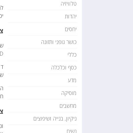
טלוויזיה
לה
יכ
יהדות
יחסים
צי
כושר גופני ותזונה
שי
D.
כללי
דו
כסף וכלכלה
שג
מדע
הג
מוסיקה
חב
מחשבים
צי
ניקיון, בנייה ושיפוצים
ונ
נשים