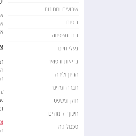
יכ
אירועים וחתונות
אם
ביטוח
או
אש
בית ומשפחה
צי
בעלי חיים
בריאות ורפואה
נס
הצ
הריון ולידה
הפ
חברה ומדינה
עכ
שמ
חוק ומשפט
ומ
חינוך ולימודים
צי
טכנולוגיה
הפ