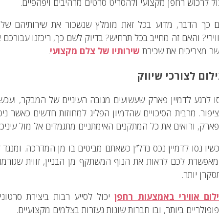
ול לרכוש רחפן מקצועי ולהסריט סרטים מרהיבים ויפהפיים.
 כך הדבר, מדוע בכל זאת מומלץ שנשכור את שירותיהם של 
וירי? והאם זה מחייב בכל תרחיש? בדיוק לשם כך, ריכזנו עבורכם א
ר מצריכים את שכירת
שירותיו של צלם מקצועי
.
לום לצורכי שיווק
ו לרגע לדמיין פארק שעשועים מגובה העיניים של המבקר, ועכשי
יפור. מרבית הסיכויים שהדמיון הפליג למחוזות חדשים כאשר נ
ארק, ורואים את כל המתקנים האימתניים מתגמדים אל מול עיניכם
שיו נסו לדמיין נכס נדל”ן כשאתם מביטים בו מן המדרכה. ומנגד דמ
אפשרת לכם לראות את הנוף המשתקף מן הבניין, זווית שגורמת 
סקרן יותר.
לום אווירי באמצעות רחפן
יכול לסייע רבות ביצירת סרטוני
ופולריים ביותר, ובו חברות שונות נעזרות בצלמים מקצועיים.