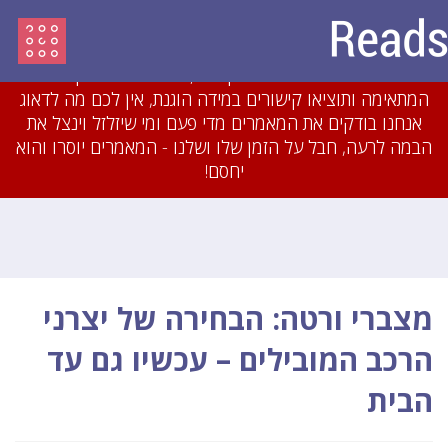
עדכון מיולי 2018: לאחרונה חסמנו משתמשים והסרנו
עשרות מאמרים שהיו מועתקים או כתובים בזילזול בצורה
גסה. אם תכתבו מאמרים מקוריים, תשייכו אותם לקטגוריה
המתאימה ותוציאו קישורים במידה הוגנת, אין לכם מה לדאוג
אנחנו בודקים את המאמרים מדי פעם ומי שיזלזל וינצל את
הבמה לרעה, חבל על הזמן שלו ושלנו - המאמרים יוסרו והוא
יחסם!
מצברי ורטה: הבחירה של יצרני
הרכב המובילים – עכשיו גם עד
הבית