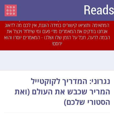
עדכון מיולי 2018: לאחרונה חסמנו משתמשים והסרנו
עשרות מאמרים שהיו מועתקים או כתובים בזילזול בצורה
גסה. אם תכתבו מאמרים מקוריים, תשייכו אותם לקטגוריה
המתאימה ותוציאו קישורים במידה הוגנת, אין לכם מה לדאוג
אנחנו בודקים את המאמרים מדי פעם ומי שיזלזל וינצל את
הבמה לרעה, חבל על הזמן שלו ושלנו - המאמרים יוסרו והוא
יחסם!
נגרוני: המדריך לקוקטייל
המריר שכבש את העולם (ואת
הסטורי שלכם)