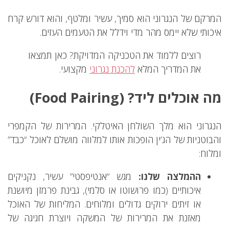
המרקם של הנגרוני הוא סמיך, עשיר ומלטף, והוא דורש קרח
איכותי שלא יימס מהר מדי וידלל את הטעמים העזים.
רוצים ללמוד את הטכניקה המדויקת? כאן תמצאו
את המדריך המלא
להכנת נגרוני
מקצועי.
מה אוכלים ליד? (Food Pairing)
הנגרוני הוא מלך השולחן האיטלקי. המרירות של הקמפרי
והבוטניות של הג’ין הופכות אותו למלווה מושלם לאוכל “כבד”
ומלוח:
ההמלצה שלנו:
מגש “אנטיפסטי” עשיר, נקניקים
איכותיים (כמו פרושוטו או סלמי), גבינת פרמזן מיושנת
או זיתים ירוקים גדולים ומלוחים. המליחות של האוכל
מאזנת את המרירות של המשקה ויוצרת חגיגה של