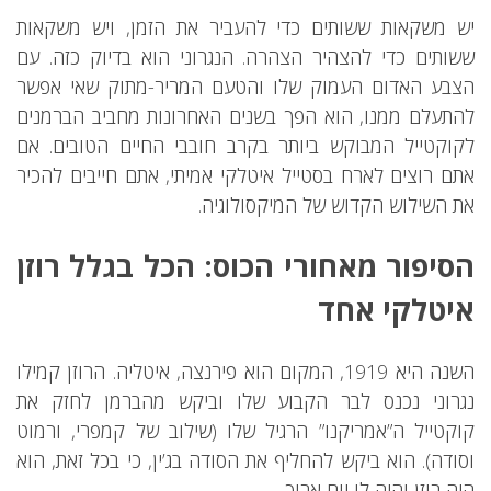
יש משקאות ששותים כדי להעביר את הזמן, ויש משקאות
ששותים כדי להצהיר הצהרה. הנגרוני הוא בדיוק כזה. עם
הצבע האדום העמוק שלו והטעם המריר-מתוק שאי אפשר
להתעלם ממנו, הוא הפך בשנים האחרונות מחביב הברמנים
לקוקטייל המבוקש ביותר בקרב חובבי החיים הטובים. אם
אתם רוצים לארח בסטייל איטלקי אמיתי, אתם חייבים להכיר
את השילוש הקדוש של המיקסולוגיה.
הסיפור מאחורי הכוס: הכל בגלל רוזן
איטלקי אחד
השנה היא 1919, המקום הוא פירנצה, איטליה. הרוזן קמילו
נגרוני נכנס לבר הקבוע שלו וביקש מהברמן לחזק את
קוקטייל ה”אמריקנו” הרגיל שלו (שילוב של קמפרי, ורמוט
וסודה). הוא ביקש להחליף את הסודה בג’ין, כי בכל זאת, הוא
היה רוזן והיה לו יום ארוך.