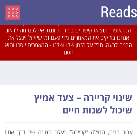
עדכון מיולי 2018: לאחרונה חסמנו משתמשים והסרנו
עשרות מאמרים שהיו מועתקים או כתובים בזילזול בצורה
גסה. אם תכתבו מאמרים מקוריים, תשייכו אותם לקטגוריה
המתאימה ותוציאו קישורים במידה הוגנת, אין לכם מה לדאוג
אנחנו בודקים את המאמרים מדי פעם ומי שיזלזל וינצל את
הבמה לרעה, חבל על הזמן שלו ושלנו - המאמרים יוסרו והוא
יחסם!
שינוי קריירה – צעד אמיץ
שיכול לשנות חיים
עבור רבים, המילה “קריירה” מעלה תמונה של דרך אחת