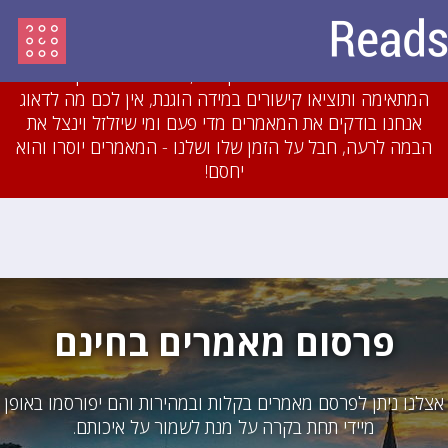
עדכון מיולי 2018: לאחרונה חסמנו משתמשים והסרנו
עשרות מאמרים שהיו מועתקים או כתובים בזילזול בצורה
גסה. אם תכתבו מאמרים מקוריים, תשייכו אותם לקטגוריה
המתאימה ותוציאו קישורים במידה הוגנת, אין לכם מה לדאוג
אנחנו בודקים את המאמרים מדי פעם ומי שיזלזל וינצל את
הבמה לרעה, חבל על הזמן שלו ושלנו - המאמרים יוסרו והוא
יחסם!
פרסום מאמרים בחינם
אצלנו ניתן לפרסם מאמרים בקלות ובמהירות והם יפורסמו באופן
מיידי תחת בקרה על מנת לשמור על איכותם.