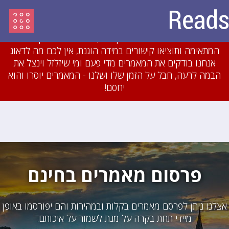
עדכון מיולי 2018: לאחרונה חסמנו משתמשים והסרנו
עשרות מאמרים שהיו מועתקים או כתובים בזילזול בצורה
גסה. אם תכתבו מאמרים מקוריים, תשייכו אותם לקטגוריה
המתאימה ותוציאו קישורים במידה הוגנת, אין לכם מה לדאוג
אנחנו בודקים את המאמרים מדי פעם ומי שיזלזל וינצל את
הבמה לרעה, חבל על הזמן שלו ושלנו - המאמרים יוסרו והוא
יחסם!
פרסום מאמרים בחינם
אצלנו ניתן לפרסם מאמרים בקלות ובמהירות והם יפורסמו באופן
מיידי תחת בקרה על מנת לשמור על איכותם.