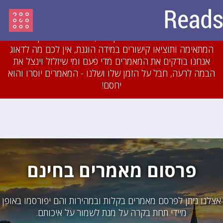
עדכון מיולי 2018: לאחרונה חסמנו משתמשים והסרנו
עשרות מאמרים שהיו מועתקים או כתובים בזילזול בצורה
גסה. אם תכתבו מאמרים מקוריים, תשייכו אותם לקטגוריה
המתאימה ותוציאו קישורים במידה הוגנת, אין לכם מה לדאוג
אנחנו בודקים את המאמרים מדי פעם ומי שיזלזל וינצל את
הבמה לרעה, חבל על הזמן שלו ושלנו - המאמרים יוסרו והוא
יחסם!
פרסום מאמרים בחינם
אצלנו ניתן לפרסם מאמרים בקלות ובמהירות והם יפורסמו באופן
מיידי תחת בקרה על מנת לשמור על איכותם.