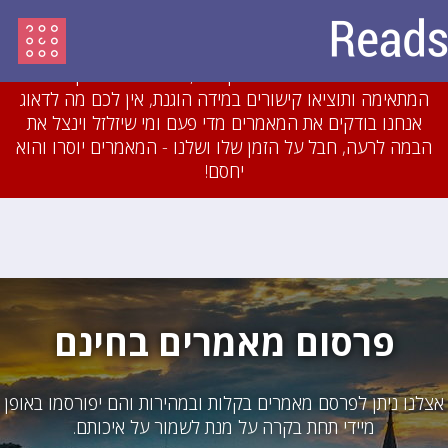
עדכון מיולי 2018: לאחרונה חסמנו משתמשים והסרנו
עשרות מאמרים שהיו מועתקים או כתובים בזילזול בצורה
גסה. אם תכתבו מאמרים מקוריים, תשייכו אותם לקטגוריה
המתאימה ותוציאו קישורים במידה הוגנת, אין לכם מה לדאוג
אנחנו בודקים את המאמרים מדי פעם ומי שיזלזל וינצל את
הבמה לרעה, חבל על הזמן שלו ושלנו - המאמרים יוסרו והוא
יחסם!
פרסום מאמרים בחינם
אצלנו ניתן לפרסם מאמרים בקלות ובמהירות והם יפורסמו באופן
מיידי תחת בקרה על מנת לשמור על איכותם.