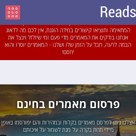
עדכון מיולי 2018: לאחרונה חסמנו משתמשים והסרנו
עשרות מאמרים שהיו מועתקים או כתובים בזילזול בצורה
גסה. אם תכתבו מאמרים מקוריים, תשייכו אותם לקטגוריה
המתאימה ותוציאו קישורים במידה הוגנת, אין לכם מה לדאוג
אנחנו בודקים את המאמרים מדי פעם ומי שיזלזל וינצל את
הבמה לרעה, חבל על הזמן שלו ושלנו - המאמרים יוסרו והוא
יחסם!
פרסום מאמרים בחינם
אצלנו ניתן לפרסם מאמרים בקלות ובמהירות והם יפורסמו באופן
מיידי תחת בקרה על מנת לשמור על איכותם.